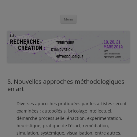
La recherche-création : Territoire
du 19 au 21 mars 2014
Aller
d’innovation méthodologique
Menu
au
contenu
5. Nouvelles approches méthodologiques
en art
Diverses approches pratiquées par les artistes seront
examinées : autopoïésis, bricolage intellectuel,
démarche processuelle, énaction, expérimentation,
heuristique, pratique de l’écart, remédiation,
simulation, systémique, visualisation, entre autres.