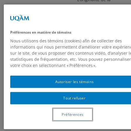
recherche menée au
sein du SLIDERS_lab
tient alors autant aux
allers-retours
Préférences en matière de témoins
incessants faits entre
Nous utilisons des témoins (cookies) afin de collecter des
les réalisations
informations qui nous permettent d’améliorer votre expérien
plastiques et les
sur le site, de vous proposer des contenus vidéo, d’analyser l
concepts qui les sous-
statistiques de fréquentation, etc. Vous pouvez personnaliser
tendent qu’aux
votre choix en sélectionnant « Préférences ».
différents champs
disciplinaires
Autoriser les témoins
interrogés ou encore
aux outils mis en
œuvre pour développer
Tout refuser
cette exploration
comme, par exemple,
Préférences
l’édition à venir du
livre
Cinéma,